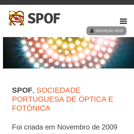
INSCRIÇÃO SPOF
HOME
SPOF
SPOF
,
SOCIEDADE
EVENTOS
PORTUGUESA DE ÓPTICA E
FOTÓNICA
NOTÍCIAS
Foi criada em Novembro de 2009
LIGAÇÕES