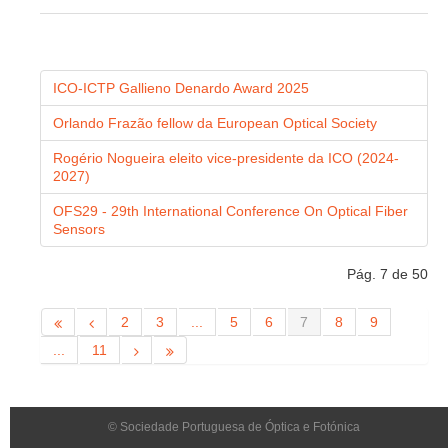
ICO-ICTP Gallieno Denardo Award 2025
Orlando Frazão fellow da European Optical Society
Rogério Nogueira eleito vice-presidente da ICO (2024-
2027)
OFS29 - 29th International Conference On Optical Fiber
Sensors
Pág. 7 de 50
2
3
...
5
6
7
8
9
...
11
© Sociedade Portuguesa de Óptica e Fotónica