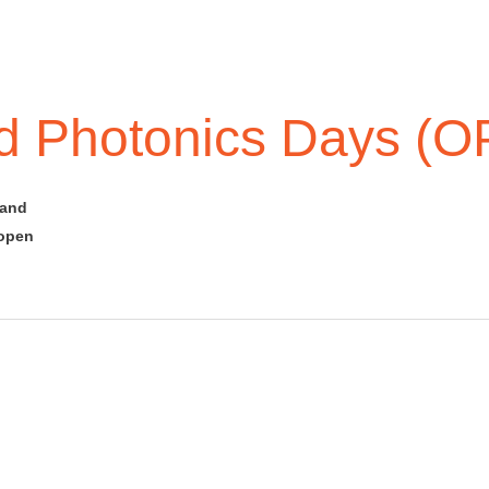
nd Photonics Days (
land
 open