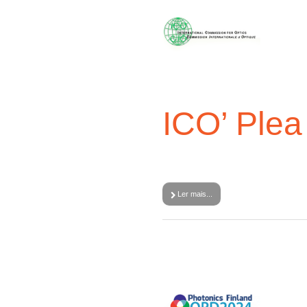
ICO’ Plea
Ler mais...